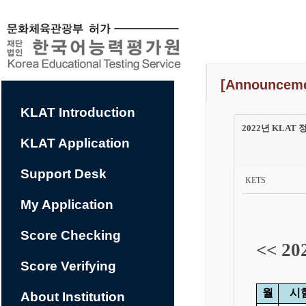
컨
텐
츠
바
로
가
기
[Announceme
KLAT Introduction
2022년 KLAT 정기
KLAT Application
Support Desk
KETS
My Application
Score Checking
Score Verifying
About Institution