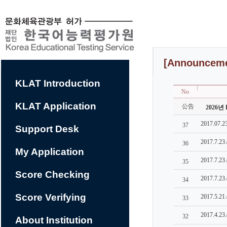
컨
텐
츠
바
로
가
기
[Announceme
KLAT Introduction
No
KLAT Application
公告
2026년 
2017.07
37
Support Desk
2017.7.
36
My Application
2017.7
35
Score Checking
2017.7
34
Score Verifying
2017.5
33
2017.4.
32
About Institution