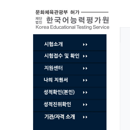
컨
텐
츠
바
로
가
기