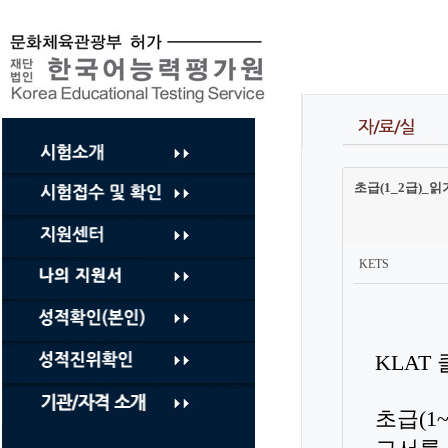
컨
텐
츠
바
로
가
기
초급(1_2급)_읽기 연
KETS