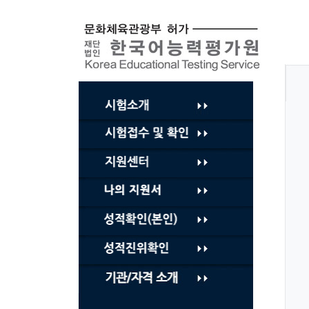
컨
텐
츠
바
로
가
기